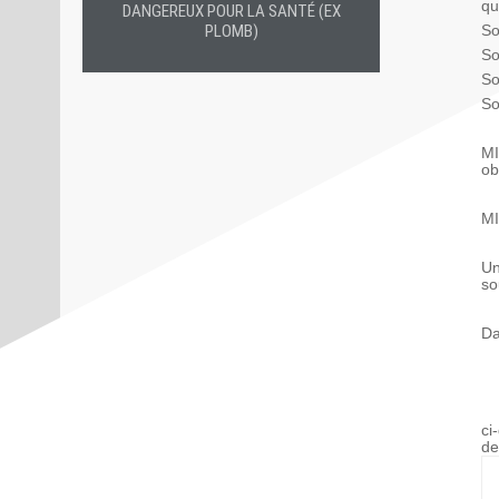
qu
DANGEREUX POUR LA SANTÉ (EX
PLOMB)
So
So
So
So
MI
ob
MI
Un
so
Da
ci
de