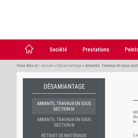
Société
Prestations
Peint
Vous êtes ici :
Accueil
»
Désamiantage
»
Amiante, Travaux en sous sect
DÉSAMIANTAGE
AMIANTE, TRAVAUX EN SOUS
SECTION IV
MI
fi
AMIANTE, TRAVAUX EN SOUS
le
SECTION III
RETRAIT DE MATÉRIAUX
Le